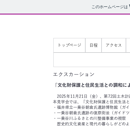
このホームページは
第72回土木計画学研究発表会・秋
開催場所：福井工業大学 福井キャンパス
トップページ
日程
アクセス
エクスカーション
「文化財保護と住民生活との調和に
2025年11月21日（金）、第72回
本見学会では、「文化財保護と住民生活と
・福井県立一乗谷朝倉氏遺跡博物館（ガイ
・一乗谷朝倉氏遺跡の復原街並（ガイドツ
・一乗谷川ふるさとの川整備事業の視察
歴史的文化資産と現代の暮らしがどのよ