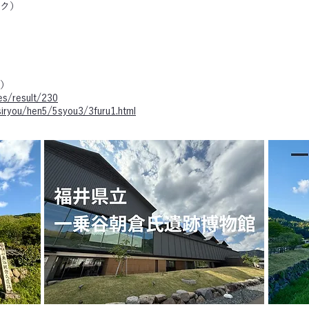
ク）
）
ves/result/230
/siryou/hen5/5syou3/3furu1.html