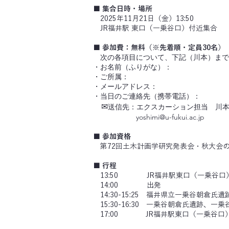
■ 集合日時・場所
2025年11月21日（金）13:50
JR福井駅 東口（一乗谷口）付近集合 
■ 参加費：
無料（※先着順・定員30名）
次の各項目について、下記（川本）まで
・お名前（ふりがな）：
・ご所属：
・メールアドレス：
・当日のご連絡先（携帯電話）：
✉
送信先：エクスカーション担当 川
yoshimi@u-fukui.ac.jp
■ 参加資格
第72回土木計画学研究発表会・秋大会
■ 行程
13:50 JR福井駅東口（一乗谷口
14:00 出発
14:30-15:25 福井県立一乗谷朝倉氏
15:30-16:30 一乗谷朝倉氏遺跡、一乗
17:00 JR福井駅東口（一乗谷口