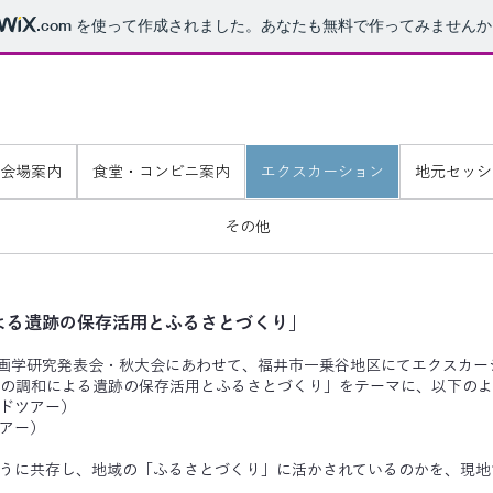
.com
を使って作成されました。あなたも無料で作ってみませんか
大会 開催校HP
 / フェニックスプラザ
会場案内
食堂・コンビニ案内
エクスカーション
地元セッシ
その他
よる遺跡の保存活用とふるさとづくり」
土木計画学研究発表会・秋大会にあわせて、福井市一乗谷地区にてエクスカ
の調和による遺跡の保存活用とふるさとづくり」をテーマに、以下のよ
ドツアー）
アー）
うに共存し、地域の「ふるさとづくり」に活かされているのかを、現地